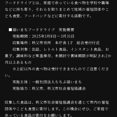
フードドライブとは、家庭で余っている食べ物を学校や職場
などに持ち寄り、それらを取りまとめて地域の福祉団体やこ
ども食堂、フードバンクなどに寄付する活動です。
■結いまちフードドライブ 実施概要
実施期間：2025年1月8日～3月31日
収集場所：秩父市役所 本庁舎１F 総合受付付近
収集対象：缶詰、レトルト食品、インスタント食品、お
菓子、調味料など常温保存、未開封で賞味期限が明記され2か
月以上あるもの
※上記以外の食べ物は受付できませんのでご注意くださ
い。
実施主体：一般社団法人ちちぶ結いまち
実施協力：秩父市、秩父市社会福祉協議会
収集した食品は、秩父市社会福祉協議会を通じて市内の福祉
団体やこども食堂に寄付します。この機会にぜひ、ご家庭で
余っている食品の寄付をお願いします。